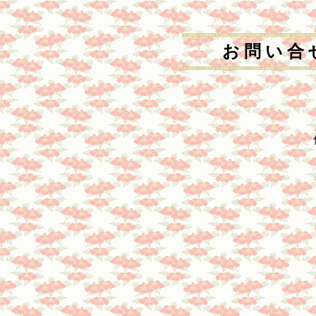
お 問 い 合 
伝統文化みおつくし倶楽部
お気軽にメールにてお