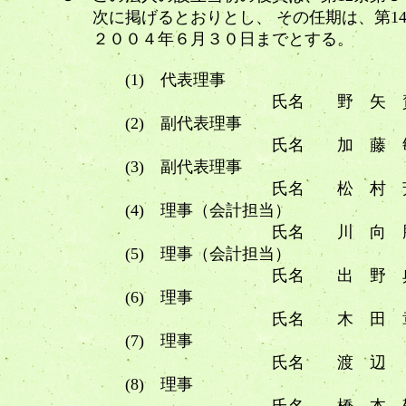
次に掲げるとおりとし、 その任期は、第14
２００４年６月３０日までとする。
(1) 代表理事
氏名 野 矢 賀
(2) 副代表理事
氏名 加 藤 敏
(3) 副代表理事
氏名 松 村 芳
(4) 理事（会計担当）
氏名 川 向 勝
(5)
理事（会計担当）
氏名 出 野 典
(6) 理事
氏名 木 田 章
(7) 理事
氏名 渡 辺 
(8) 理事