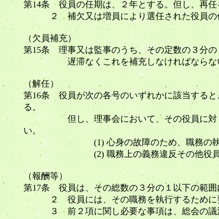
第14条 役員の任期は、２年とする。但し、再任
２ 補欠又は増員により選任された役員の任
（欠員補充）
第15条 理事又は監事のうち、その定数の３分
遅滞なくこれを補充しなければなら
（解任）
第16条 役員が次の各号のいずれかに該当する
る。
但し、理事会において、その役員に対し、
い。
(1) 心身の故障のため、職務の執行
(2) 職務上の義務違反その他役員と
（報酬等）
第17条 役員は、その総数の３分の１以下の範
２ 役員には、その職務を執行するために要
３ 前２項に関し必要な事項は、総会の議決