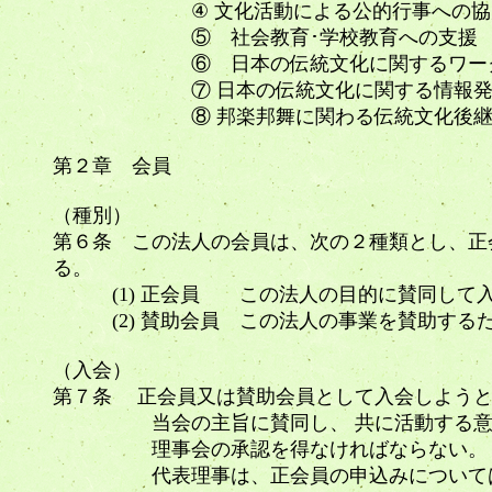
④ 文化活動による公的行事への協
⑤ 社会教育･学校教育への支援 生涯
⑥ 日本の伝統文化に関するワークシ
⑦ 日本の伝統文化に関する情報発
⑧ 邦楽邦舞に関わる伝統文化後継者
第２章 会員
（種別）
第６条 この法人の会員は、次の２種類とし、正
る。
(1) 正会員 この法人の目的に賛同して
(2) 賛助会員 この法人の事業を賛助す
（入会）
第７条 正会員又は賛助会員として入会しようと
当会の主旨に賛同し、 共に活動する意志の
理事会の承認を得なければなら
代表理事は、正会員の申込みについては、