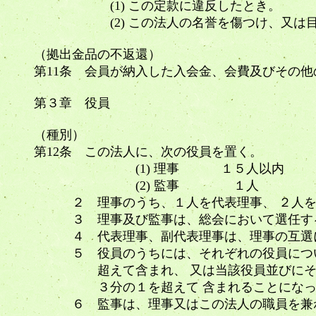
(1) この定款に違反したとき。
(2) この法人の名誉を傷つけ、又は目
（拠出金品の不返還）
第11条 会員が納入した入会金、会費及びその
第３章 役員
（種別）
第12条 この法人に、次の役員を置く。
(1) 理事 １５人以内
(2) 監事 １人
２ 理事のうち、１人を代表理事、 ２人を
３ 理事及び監事は、総会において選任す
４ 代表理事、副代表理事は、理事の互選
５ 役員のうちには、それぞれの役員につい
超えて含まれ、 又は当該役員並びにその
３分の１を超えて 含まれることになっ
６ 監事は、理事又はこの法人の職員を兼