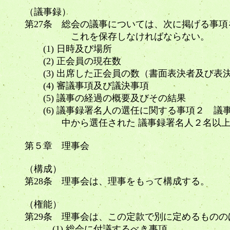
（議事録）
第27条 総会の議事については、次に掲げる事
これを保存しなければならない。
(1) 日時及び場所
(2) 正会員の現在数
(3) 出席した正会員の数（書面表決者及び表
(4) 審議事項及び議決事項
(5) 議事の経過の概要及びその結果
(6) 議事録署名人の選任に関する事項２ 議
中から選任された 議事録署名人２名以上が
第５章 理事会
（構成）
第28条 理事会は、理事をもって構成する。
（権能）
第29条 理事会は、この定款で別に定めるもの
(1) 総会に付議するべき事項