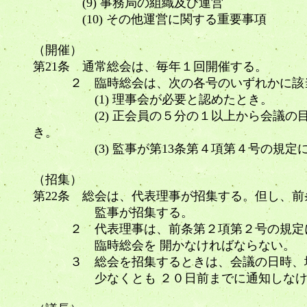
(9) 事務局の組織及び運営
(10) その他運営に関する重要事項
（開催）
第21条 通常総会は、毎年１回開催する。
２ 臨時総会は、次の各号のいずれかに該
(1) 理事会が必要と認めたとき。
(2) 正会員の５分の１以上から会議の目的
き。
(3) 監事が第13条第４項第４号の規定
（招集）
第22条 総会は、代表理事が招集する。但し、
監事が招集する。
２ 代表理事は、前条第２項第２号の規定に
臨時総会を 開かなければならない。
３ 総会を招集するときは、会議の日時、場
少なくとも ２０日前までに通知しなけ