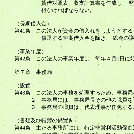
貸借対照表、収支計算書を作成し、 監事
得なければならない。
（長期借入金）
第41条 この法人が資金の借入れをしようとす
償還する短期借入金を除き、 総会の議
（事業年度）
第42条 この法人の事業年度は、毎年４月1日に
第７章 事務局
（設置）
第43条 この法人の事務を処理するため、事務局
２ 事務局には、事務局長その他の職員を
３ 事務局の職員は、代表理事が任免す
（書類及び帳簿の備置き）
第44条 主たる事務所には、特定非営利活動促進