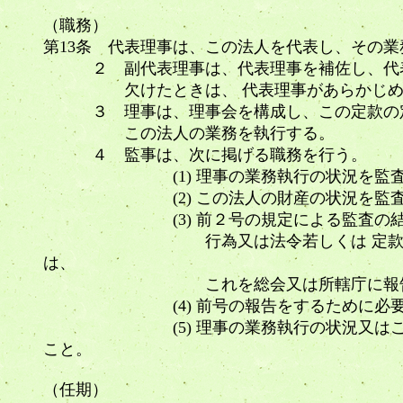
（職務）
第13条 代表理事は、この法人を代表し、その
２ 副代表理事は、代表理事を補佐し、代表
欠けたときは、 代表理事があらかじめ指
３ 理事は、理事会を構成し、この定款の定
この法人の業務を執行する。
４ 監事は、次に掲げる職務を行う。
(1) 理事の業務執行の状況を監査
(2) この法人の財産の状況を監査
(3) 前２号の規定による監査の結果、
行為又は法令若しくは 定款に違反する
は、
これを総会又は所轄庁に報告
(4) 前号の報告をするために必要が
(5) 理事の業務執行の状況又はこの法
こと。
（任期）