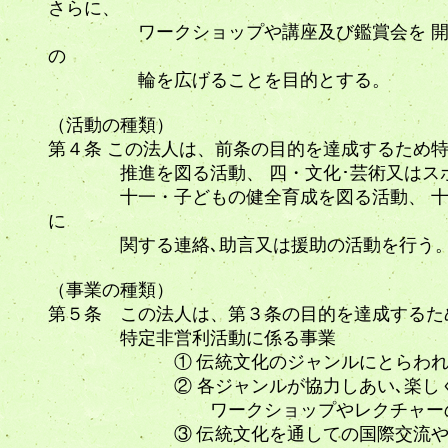
さらに、
ワークショップや講座及び鑑賞会を 開催す
の
輪を広げることを目的とする。
（活動の種類）
第４条 この法人は、前条の目的を達成するため
推進を図る活動、 四・文化･芸術又はスポー
十一・子どもの健全育成を図る活動、 十二
に
関する連絡､助言又は援助の活動を行う
（事業の種類）
第５条 この法人は、第３条の目的を達成す
特定非営利活動に係る事業
① 伝統文化のジャンルにとらわれない
② 各ジャンルが協力しあい､楽しく気
ワークショップやレクチャーの
③ 伝統文化を通しての国際交流や後継