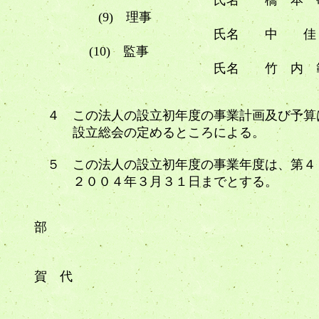
氏名 橋 本 敬
(9) 理事
氏名 中 佳 代 
(10) 監事
氏名 竹 内 範
４ この法人の設立初年度の事業計画及び予算
設立総会の定めるところによる。
５ この法人の設立初年度の事業年度は、第４
２００４年３月３１日までとする。
ＮＰＯ法人 伝統
部
設立代表
賀 代