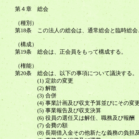
第４章 総会
（種別）
第18条 この法人の総会は、通常総会と臨時総
（構成）
第19条 総会は、正会員をもって構成する。
（権能）
第20条 総会は、以下の事項について議決する
(1) 定款の変更
(2) 解散
(3) 合併
(4) 事業計画及び収支予算並びにその
(5) 事業報告及び収支決算
(6) 役員の選任又は解任、職務及び報
(7) 会費の額
(8) 長期借入金その他新たな義務の負担