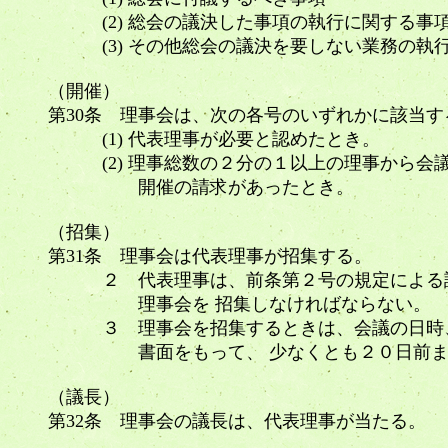
(2) 総会の議決した事項の執行に関する
(3) その他総会の議決を要しない業務の執
（開催）
第30条 理事会は、次の各号のいずれかに該当
(1) 代表理事が必要と認めたとき。
(2) 理事総数の２分の１以上の理事から会
開催の請求があったとき。
（招集）
第31条 理事会は代表理事が招集する。
２ 代表理事は、前条第２号の規定による請
理事会を 招集しなければならない。
３ 理事会を招集するときは、会議の日時、
書面をもって、 少なくとも２０日前まで
（議長）
第32条 理事会の議長は、代表理事が当たる。