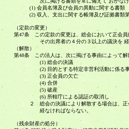
次に掲げる書類を常に備えて おかなけ
(1) 会員名簿及び会員の異動に関する書
(2) 収入、支出に関する帳簿及び証拠書類
（定款の変更）
第47条 この定款の変更は、総会において正会
その出席者の４分の３以上の議決を 経
（解散）
第48条 この法人は、次に掲げる事由によって
(1) 総会の決議
(2) 目的とする特定非営利活動に係る
(3) 正会員の欠亡
(4) 合併
(5) 破産
(6) 所轄庁による認証の取消し
２ 総会の決議により解散する場合は、正会
経なければならない。
（残余財産の処分）