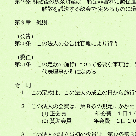
第49条 解散後の残余財産は、特定非営利活動促
解散を議決する総会で 定めるものに帰属
第９章 雑則
（公告）
第50条 この法人の公告は官報により行う。
（委任）
第51条 この定款の施行について必要な事項は
代表理事が別に定める。
附 則
１ この定款は、この法人の成立の日から施行
２ この法人の会費は、第８条の規定にかかわ
(1) 正会員 年会費 １口１０
(2) 賛助会員 年会費 １口１０００円
３ この法人の設立当初の役員は、第12条第３