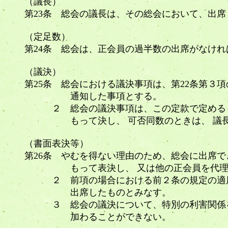
（議長）
第23条 総会の議長は、その総会において、出
（定足数）
第24条 総会は、正会員の過半数の出席がなけ
（議決）
第25条 総会における議決事項は、第22条第３
通知した事項とする。
２ 総会の議決事項は、この定款で定めるも
もって決し、 可否同数のときは、 議長
（書面表決等）
第26条 やむを得ない理由のため、総会に出席
もって表決し、 又は他の正会員を代理人と
２ 前項の場合における前２条の規定の適用
出席したものとみなす。
３ 総会の議決について、特別の利害関係を
加わることができ